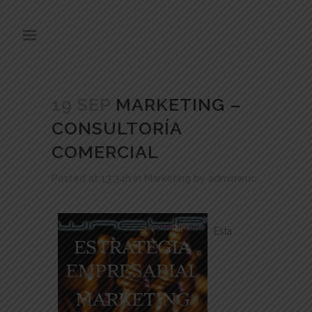
19 SEP
MARKETING –
CONSULTORÍA
COMERCIAL
Posted at 13:34h
in
Marketing
by
adminwuc
Esta