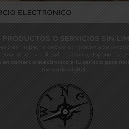
ERCIO ELECTRÓNICO
 PRODUCTOS O SERVICIOS SIN LIM
ía es crear tu página web de compraventa de produc
Además de dar visibilidad a tu marca, dispondrás d
en comercio electrónico a tu servicio para mult
mercado digita
l.