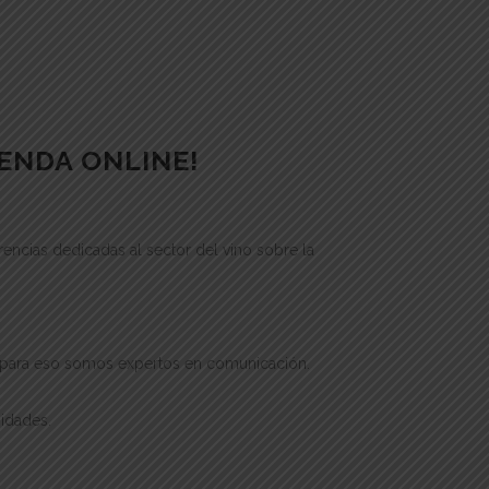
IENDA ONLINE!
cias dedicadas al sector del vino sobre la
ue para eso somos expertos en comunicación.
idades.