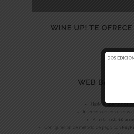
WINE UP! TE OFRECE
DOS EDICION
WEB BÁSICA 1
INCLUYE:
Hasta
6 apartados
de
Inserción de contenidos 
Alta de hasta
10 pro
Configuración de método de pago con
PayP