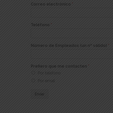
Correo electrónico
*
Teléfono
*
Número de Empleados (un nº válido)
*
Prefiero que me contacten
*
Por teléfono
Por email
Enviar