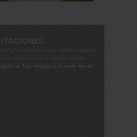
ITACIONES.
tos y/o servicios que utilice medios
e un e-commerce o tienda online.
iplicar tus ventas y crecer en el