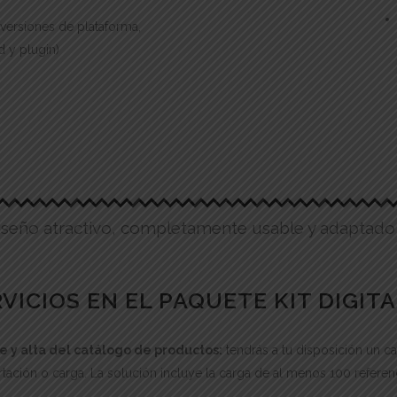
(versiones de plataforma,
d y plugin)
seño atractivo, completamente usable y adaptado p
ICIOS EN EL PAQUETE KIT DIGITA
 y alta del catálogo de productos:
tendrás a tu disposición un ca
rtación o carga. La solución incluye la carga de al menos 100 refere