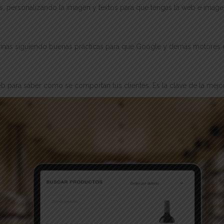
las, personalizando la imagen y textos para que tengas la web e image
áginas siguiendo buenas prácticas para que Google y demás motores 
b para saber como se comportan tus clientes. Es la clave de la mejo