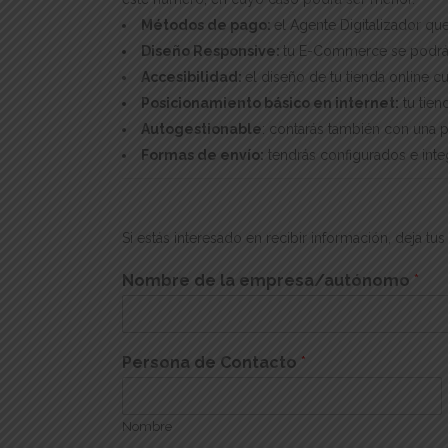
Métodos de pago:
el Agente Digitalizador qu
Diseño Responsive:
tu E-Commerce se podrá ut
Accesibilidad:
el diseño de tu tienda online 
Posicionamiento básico en internet:
tu tien
Autogestionable
: contarás también con una 
Formas de envío:
tendrás configurados e integ
Si estás interesado en recibir información, deja 
Nombre de la empresa/autónomo
*
Persona de Contacto
*
Nombre