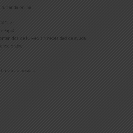
tu tienda online.
CAG-2.1.
n-Page).
contenidos de tu web sin necesidad de ayuda.
ienda online.
 brevedad posible..