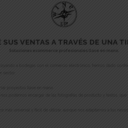
 SUS VENTAS A TRAVÉS DE UNA T
Soluciones ecommerce profesionales llave en mano.
oyando a bodegas con el comercio electrónico, hemos dado conferen
r sector.
rrar proyectos llave en mano.
so nos podemos encargar de las fotografías de producto y textos, q
 universal y fácil de utilizar, aunque nos adaptamos a tus neces