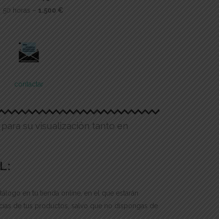
50 horas –
1.500 €
contactar
ara su visualización tanto en
L:
tálogo en tu tienda online, en el que estarán
ncias de tus productos, salvo que no dispongas de