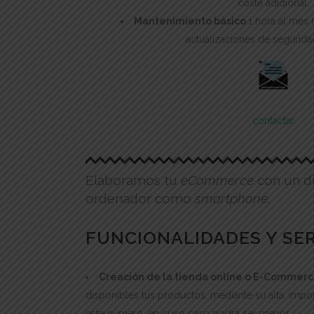
coste adidional.
Mantenimiento básico
1 hora al mes 
actualizaciones de segurida
contactar
Elaboramos tu
eCommerce
con un di
ordenador como
smartphone
.
FUNCIONALIDADES Y SERV
Creación de la tienda online o E-Commerce
disponibles tus productos, mediante su alta, impo
este número, en cuyo caso podrá ser menor.