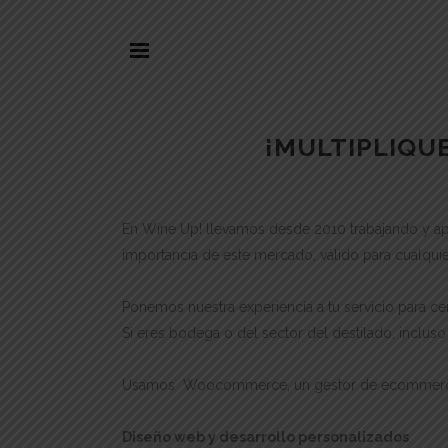
¡MULTIPLIQUE
En Wine Up! llevamos desde 2010 trabajando y ap
importancia de este mercado, válido para cualquie
Ponemos nuestra experiencia a tu servicio para ce
Si eres bodega o del sector del destilado, inclu
Usamos Woocommerce, un gestor de ecommerce más
Diseño web y desarrollo personalizados