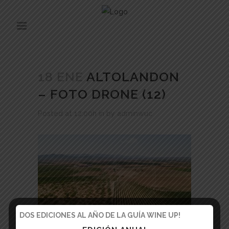
18 ENE
ALTOLANDON
– FOTO DRONE (12)
Posted at 12:00h
in
by
adminwuc
DOS EDICIONES AL AÑO DE LA GUÍA WINE UP!