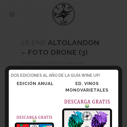
18 ENE
ALTOLANDON
– FOTO DRONE (3)
Posted at 12:00h
in
by
adminwuc
DOS EDICIONES AL AÑO DE LA GUÍA WINE UP!
EDICIÓN ANUAL
ED. VINOS
MONOVARIETALES