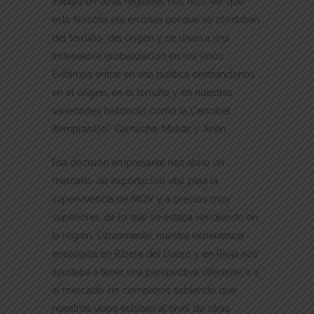
trabajo en otras regiones nos hizo ver que
esta filosofía era errónea porque se olvidaban
del terruño, del origen y se unían a una
indeseable globalización en los vinos.
Evitamos entrar en esa política centrándonos
en el origen, en el terruño y en nuestras
variedades históricas como la Cencibel
(tempranillo), Garnacha, Malvar y Airén.
Esa decisión empresarial nos abrió un
mercado de exportación vital para la
supervivencia de MQV y a precios muy
superiores de lo que se estaba vendiendo en
la región. Obviamente, nuestra experiencia
enológica en Ribera del Duero y en Rioja nos
ayudaba a tener una perspectiva diferente, a ir
al mercado sin complejos sabiendo que
nuestros vinos estaban al nivel de otras