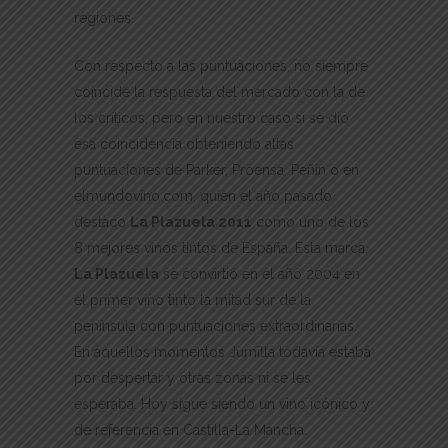
regiones.
Con respecto a las puntuaciones, no siempre
coincide la respuesta del mercado con la de
los críticos, pero en nuestro caso si se dio
esa coincidencia obteniendo altas
puntuaciones de Parker, Proensa, Peñín o en
elmundovino.com, quien el año pasado
destaco
La Plazuela 2011
como uno de los
8 mejores vinos tintos de España. Esta marca,
La Plazuela
se convirtió en el año 2004 en
el primer vino tinto la mitad sur de la
península con puntuaciones extraordinarias.
En aquellos momentos Jumilla todavía estaba
por despertar y otras zonas ni se les
esperaba. Hoy sigue siendo un vino icónico y
de referencia en Castilla-La Mancha.