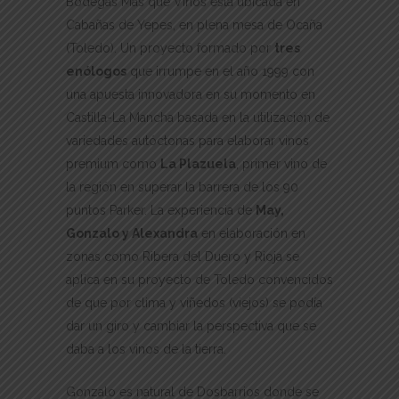
Bodegas Más que Vinos está ubicada en
Cabañas de Yepes, en plena mesa de Ocaña
(Toledo). Un proyecto formado por
tres
enólogos
que irrumpe en el año 1999 con
una apuesta innovadora en su momento en
Castilla-La Mancha basada en la utilización de
variedades autóctonas para elaborar vinos
premium como
La Plazuela
, primer vino de
la región en superar la barrera de los 90
puntos Parker. La experiencia de
May,
Gonzalo y Alexandra
en elaboración en
zonas como Ribera del Duero y Rioja se
aplica en su proyecto de Toledo convencidos
de que por clima y viñedos (viejos) se podía
dar un giro y cambiar la perspectiva que se
daba a los vinos de la tierra.
Gonzalo es natural de Dosbarrios donde se