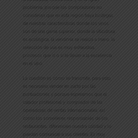
problema, porque los compradores no
consideran que en esta región haya bodegas
de nuestras características donde los vinos
son de una gama superior, donde la viticultura
es ecológica, la vendimia se realiza a mano, la
selección de uva es muy exhaustiva…
procesos que sí o sí te llevan a la excelencia
en el vino.
La cuestión es cómo se transmite, para esto
es necesario vender en parte por las
puntuaciones y porque esperamos que el
catador profesional y comprador de las
operadoras de ventas internacionales, así
como los somelieres responsables de los
restaurantes, diferencien nuestra calidad y lo
puedan comunicar a sus clientes. Es muy