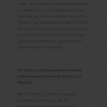
llegar. Otro problema importante que algunos
no quieren ver es el de la plaga de conejos
que llevamos sufriendo durante más de una
década y que literalmente se están comiendo
las cepas. Es un daño que sufrimos nosotros
y miles de viticultores por lo que pedimos
ayuda a la administración regional que es
quien tiene las competencias.
Por último, ¿Cómo valora el mercado
internacional los vinos de Castilla-La
Mancha?
GR.
En Castilla–La Mancha lo que más
prevalece es el mercado del vino
embotellado económico y es un gran