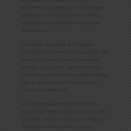
La globalización ha permitido que
encontremos variedades en cualquier parte
del mundo con resultados más o menos
interesantes, pero nosotros buscamos la
diferenciación.
De nuestras variedades, la Tempranillo
(Cencibel) lógicamente es la más global, pero
en esta zona la encontramos un carácter
especial. Con las otras, Garnacha, Malvar y
Airén, hay que esforzarse más para venderlas,
pero el que busca algo distinto, tiene en
nosotros una referencia.
Por otra parte, nuestra región no tiene la
imagen que debiera, se la relaciona con vinos
de granel y de bajo precio, por lo tanto hay
que seguir luchando mucho para que