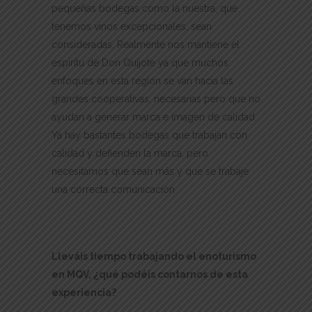
pequeñas bodegas como la nuestra, que
tenemos vinos excepcionales, sean
consideradas. Realmente nos mantiene el
espíritu de Don Quijote ya que muchos
enfoques en esta región se van hacia las
grandes cooperativas, necesarias pero que no
ayudan a generar marca e imagen de calidad.
Ya hay bastantes bodegas que trabajan con
calidad y defienden la marca, pero
necesitamos que sean más y que se trabaje
una correcta comunicación.
Lleváis tiempo trabajando el enoturismo
en MQV, ¿qué podéis contarnos de esta
experiencia?