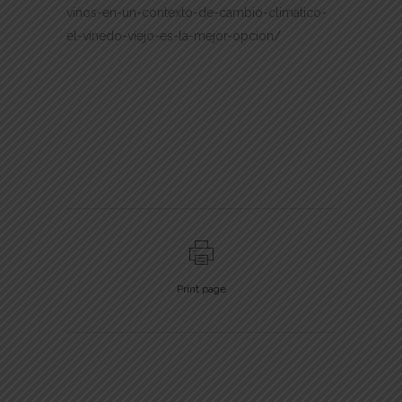
vinos-en-un-contexto-de-cambio-climatico-
el-vinedo-viejo-es-la-mejor-opcion/
Print page