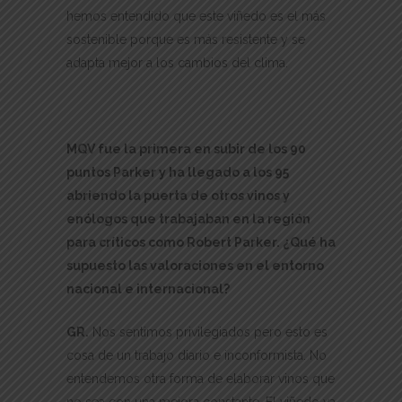
hemos entendido que este viñedo es el más
sostenible porque es más resistente y se
adapta mejor a los cambios del clima.
MQV fue la primera en subir de los 90
puntos Parker y ha llegado a los 95
abriendo la puerta de otros vinos y
enólogos que trabajaban en la región
para críticos como Robert Parker. ¿Qué ha
supuesto las valoraciones en el entorno
nacional e internacional?
GR.
Nos sentimos privilegiados pero esto es
cosa de un trabajo diario e inconformista. No
entendemos otra forma de elaborar vinos que