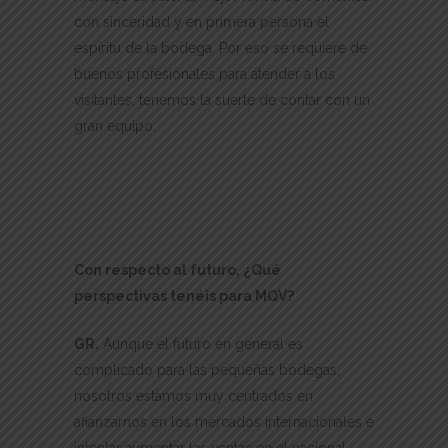
con sinceridad y en primera persona el
espíritu de la bodega. Por eso se requiere de
buenos profesionales para atender a los
visitantes, tenemos la suerte de contar con un
gran equipo.
Con respecto al futuro, ¿Qué
perspectivas tenéis para MQV?
GR.
Aunque el futuro en general es
complicado para las pequeñas bodegas,
nosotros estamos muy centrados en
afianzarnos en los mercados internacionales e