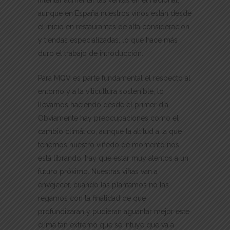
intentar aumentar las ventas en el nacional,
aunque en España nuestros vinos están desde
el inicio en restaurantes de alta consideración
y tiendas especializadas, lo que hace más
duro el trabajo de introducción.
Para MQV es parte fundamental el respecto al
entorno y a la viticultura sostenible, lo
llevamos haciendo desde el primer día.
Obviamente hay preocupaciones como el
cambio climático, aunque la altitud a la que
tenemos nuestro viñedo de momento nos
está librando, hay que estar muy atentos a un
futuro próximo. Nuestras viñas van a
envejecer, cuando las plantamos no las
regamos con la finalidad de que
profundizaran y pudieran aguantar mejor este
clima tan extremo que se intuye que va a