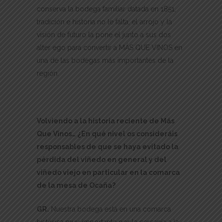
conserva la bodega familiar datada en 1851,
tradición e historia no le falta, el arrojo y la
visión de futuro la pone el junto a sus dos
alter ego para convertir a MÁS QUE VINOS en
una de las bodegas más importantes de la
región.
Volviendo a la historia reciente de Más
Que Vinos… ¿En qué nivel os consideráis
responsables de que se haya evitado la
pérdida del viñedo en general y del
viñedo viejo en particular en la comarca
de la mesa de Ocaña?
GR.
Nuestra bodega está en una comarca