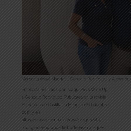
Margarita (May) Madrigal, Gonzalo Rodríguez y Alexand
Entrevista realizada por Joaquí Parra Wine Up!
a Gonzalo Rodríguez. Publicada en la revista
Alimentos de Castilla La Mancha nº diciembre
2019 y en
https://www.wineup.es/2019/12/gonzalo-
rodriguez-enologo-de-bodegas-mas-que-