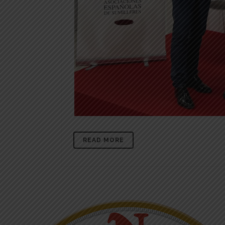
READ MORE