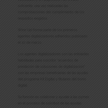
suficiente, una vez realizadas las
comprobaciones del cumplimiento de los
requisitos exigidos
Wine Up! forma parte de los primeros
agentes digitalizadores adheridos publicado
el 10 de marzo.
Los agentes digitalizadores son las entidades
habilitadas para suscribir “acuerdos de
prestación de soluciones de digitalización”
con las empresas beneficiarias de las ayudas
del programa Kit Digital y titulares del bono
digital.
Su función es colaborar y ayudar a las pymes
en el proceso de solicitud de las ayudas