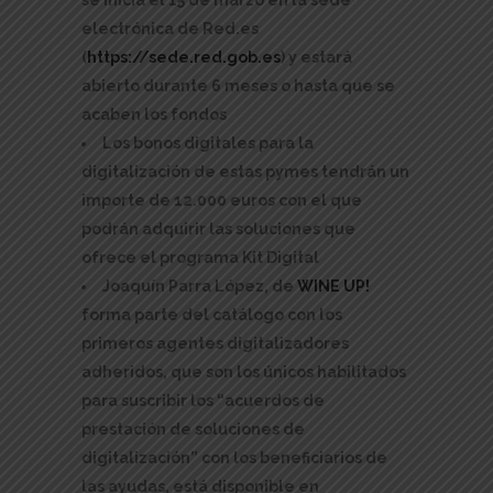
se inicia el 15 de marzo en la sede
electrónica de Red.es
(
https://sede.red.gob.es
) y estará
abierto durante 6 meses o hasta que se
acaben los fondos
Los bonos digitales para la
digitalización de estas pymes tendrán un
importe de 12.000 euros con el que
podrán adquirir las soluciones que
ofrece el programa Kit Digital
Joaquín Parra López, de
WINE UP!
forma parte del catálogo con los
primeros agentes digitalizadores
adheridos, que son los únicos habilitados
para suscribir los “acuerdos de
prestación de soluciones de
digitalización” con los beneficiarios de
las ayudas, está disponible en