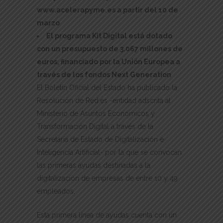
www.acelerapyme.es a partir del 10 de
marzo
El programa Kit Digital está dotado
con un presupuesto de 3.067 millones de
euros, financiado por la Unión Europea a
través de los fondos Next Generation
El Boletín Oficial del Estado ha publicado la
Resolución de Red.es -entidad adscrita al
Ministerio de Asuntos Económicos y
Transformación Digital a través de la
Secretaría de Estado de Digitalización e
Inteligencia Artificial- por la que se convocan
las primeras ayudas destinadas a la
digitalización de empresas de entre 10 y 49
empleados.
Esta primera línea de ayudas cuenta con un