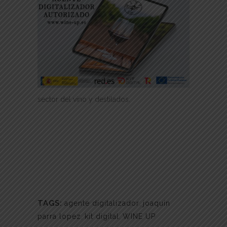
sector del vino y destilados.
TAGS:
agente digitalizador
,
joaquín
parra lopez
,
kit digital
,
WINE UP