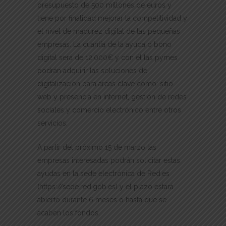
presupuesto de 500 millones de euros y
tiene por finalidad mejorar la competitividad y
el nivel de madurez digital de las pequeñas
empresas. La cuantía de la ayuda o bono
digital será de 12.000€ y con él las pymes
podrán adquirir las soluciones de
digitalización para áreas clave como: sitio
web y presencia en internet, gestión de redes
sociales y comercio electrónico entre otros
servicios.
A partir del próximo 15 de marzo las
empresas interesadas podrán solicitar estas
ayudas en la sede electrónica de Red.es
(https://sede.red.gob.es) y el plazo estará
abierto durante 6 meses o hasta que se
acaben los fondos.