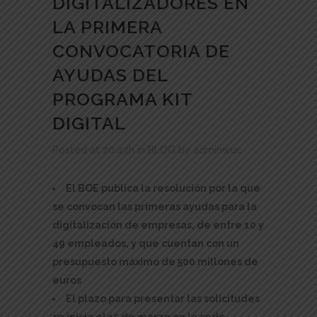
DIGITALIZADORES EN
LA PRIMERA
CONVOCATORIA DE
AYUDAS DEL
PROGRAMA KIT
DIGITAL
Posted at 20:42h
in
BLOG
by
adminwuc
El BOE publica la resolución por la que
se convocan las primeras ayudas para la
digitalización de empresas, de entre 10 y
49 empleados, y que cuentan con un
presupuesto máximo de 500 millones de
euros
El plazo para presentar las solicitudes