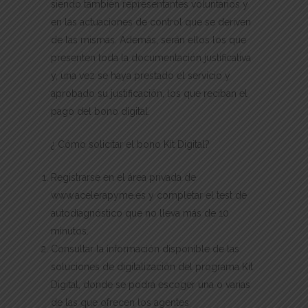
siendo también representantes voluntarios y
en las actuaciones de control que se deriven
de las mismas. Además, serán ellos los que
presenten toda la documentación justificativa
y, una vez se haya prestado el servicio y
aprobado su justificación, los que reciban el
pago del bono digital.
¿ Cómo solicitar el bono Kit Digital?
Registrarse en el área privada de
www.acelerapyme.es y completar el test de
autodiagnóstico que no lleva más de 10
minutos.
Consultar la información disponible de las
soluciones de digitalización del programa Kit
Digital, donde se podrá escoger una o varias
de las que ofrecen los agentes