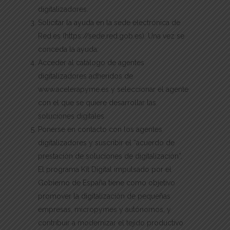
digitalizadores.
Solicitar la ayuda en la sede electrónica de
Red.es (https://sede.red.gob.es). Una vez se
conceda la ayuda:
Acceder al catálogo de agentes
digitalizadores adheridos de
www.acelerapyme.es y seleccionar el agente
con el que se quiere desarrollar las
soluciones digitales
Ponerse en contacto con los agentes
digitalizadores y suscribir el “acuerdo de
prestación de soluciones de digitalización”.
El programa Kit Digital impulsado por el
Gobierno de España tiene como objetivo
promover la digitalización de pequeñas
empresas, micropymes y autónomos, y
contribuir a modernizar el tejido productivo