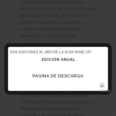
robotización e inteligencia artificial que
automatizan procesos. Así se reduce la carga
burocrática y el número de documentos a
presentar y se acortan los plazos de
concesión, salvaguardando siempre la
transparencia y seguridad jurídica.
De cara a lograr mayor agilidad y fomentar las
DOS EDICIONES AL AÑO DE LA GUÍA WINE UP!
medidas antifraude, Red.es ha alcanzado
EDICIÓN ANUAL
acuerdos de colaboración con entidades
destacadas como el Consejo General del
Notariado, el Colegio de Registradores, la
PÁGINA DE DESCARGA
Cámara de Comercio de España y el Consejo
General de los Colegios de Gestores
Administrativos de España. Las ayudas se
concederán de forma directa, bajo el único
criterio de orden de presentación de
solicitudes y en disposición de crédito