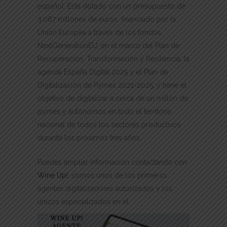
español. Está dotado con un presupuesto de
3.067 millones de euros, financiado por la
Unión Europea a través de los fondos
NextGenerationEU, en el marco del Plan de
Recuperación, Transformación y Resiliencia, la
agenda España Digital 2025 y el Plan de
Digitalización de Pymes 2021-2025, y tiene el
objetivo de digitalizar a cerca de un millón de
pymes y autónomos en todo el territorio
nacional de todos los sectores productivos
durante los próximos tres años.
Puedes ampliar información contactando con
Wine Up!
, somos unos de los primeros
agentes digitalizadores autorizados y los
únicos especializados en el