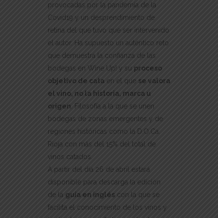
provocadas por la pandemia de la
Covid19 y un desprendimiento de
retina del que tuvo que ser intervenido
el autor. Ha supuesto un auténtico reto
que demuestra la confianza de las
bodegas en Wine Up! y su
proceso
objetivo de cata
en el que
se valora
el vino, no la historia, marca u
origen
. Filosofía a la que se unen
bodegas de zonas emergentes y de
regiones históricas como la D.O.Ca.
Rioja con más del 15% del total de
vinos catados.
A partir del día 26 de abril estará
disponible para descarga la edición
de la
guía en inglés
con la que se
facilita el conocimiento de los vinos y