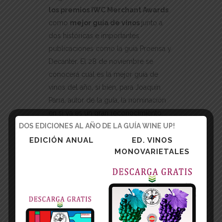
los premios IWC Merchant Awards
como
mejor guía de vinos
junto a
dos históricas e importantes
publicaciones como la guía Proensa y
Decanter. El 28 de noviembre se
conocerá cual es la mejor guía de
vinos del año, si bien, para Joaquín
Parra, autor de la guía, la nominación
en sí ya es un gran reconocimiento.
Wine Up! no está vinculado a ningún
DOS EDICIONES AL AÑO DE LA GUÍA WINE UP!
canal de venta, lo que garantiza su
EDICIÓN ANUAL
ED. VINOS
MONOVARIETALES
completa independencia, además, el
100% de los vinos y destilados
son
catados a ciegas
para asegurar una
valoración justa sin dependencia de
marcas o regiones.
La guía es un libro electrónico de