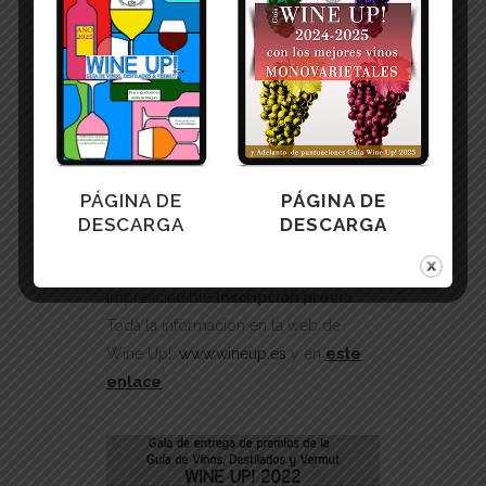
distribución gratuita y libre (sin
registros), de esta forma permite para
llegar a todo aquel que desea hacer
una consulta avalada por
profesionales del vino pero que no
está dispuesto a pagar por una guía en
papel para consultas puntuales.
PÁGINA DE
PÁGINA DE
La gala de entrega tendrá lugar en
DESCARGA
DESCARGA
Casino Primitivo de Albacete el
próximo lunes 14 de noviembre. Es
imprescindible
inscripción previa.
Toda la información en la web de
Wine Up!:
www.wineup.es
y en
este
enlace