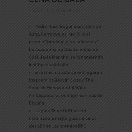
Posted at 14:17h
in
BLOG
Pedro Ruiz Aragoneses, CEO de
Alma Carraovejas, recibirá el
premio “personaje del año 2022”.
La Academia de Gastronomía de
Castilla-la Mancha, será nombrada
Institución del año.
En el mismo acto se entregarán
los premios Best In Class y The
Spanish Monovarietal Wine
Ambassador a los mejores vinos de
España.
La guía Wine Up! ha sido
nominada a mejor guía de vinos
del año en los premios IWC