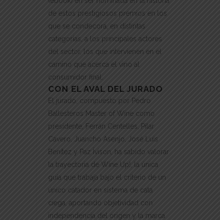
(ebook) en ser nominada en la historia
de estos prestigiosos premios en los
que se condecora, en distintas
categorías, a los principales actores
del sector, los que intervienen en el
camino que acerca el vino al
consumidor final.
CON EL AVAL DEL JURADO
El jurado, compuesto por Pedro
Ballesteros Master of Wine como
presidente, Ferrán Centelles, Pilar
Cavero, Juancho Asenjo, José Luis
Benítez y Paz Ívison, ha sabido valorar
la trayectoria de Wine Up!, la única
guía que trabaja bajo el criterio de un
único catador en sistema de cata
ciega, aportando objetividad con
independencia del origen y la marca