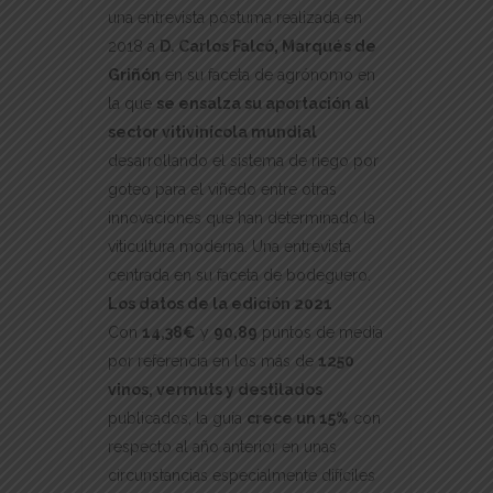
una entrevista póstuma realizada en
2018 a
D. Carlos Falcó, Marqués de
Griñón
en su faceta de agrónomo en
la que
se ensalza su aportación al
sector vitivinícola mundial
desarrollando el sistema de riego por
goteo para el viñedo entre otras
innovaciones que han determinado la
viticultura moderna. Una entrevista
centrada en su faceta de bodeguero.
Los datos de la edición 2021
Con
14,38€
y
90,89
puntos de media
por referencia en los más de
1250
vinos, vermuts y destilados
publicados, la guía
crece un 15%
con
respecto al año anterior en unas
circunstancias especialmente difíciles