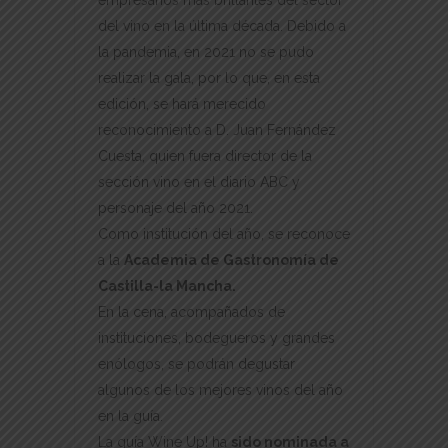
del vino en la última década. Debido a
la pandemia, en 2021 no se pudo
realizar la gala, por lo que, en esta
edición, se hará merecido
reconocimiento a D. Juan Fernández
Cuesta, quien fuera director de la
sección vino en el diario ABC y
personaje del año 2021.
Como institución del año, se reconoce
a la
Academia de Gastronomía de
Castilla-la Mancha.
En la cena, acompañados de
instituciones, bodegueros y grandes
enólogos, se podrán degustar
algunos de los mejores vinos del año
en la guía.
La guía Wine Up! ha
sido nominada a