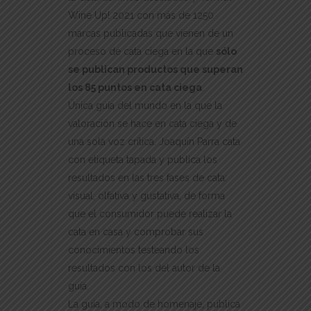
Wine Up! 2021 con más de 1250
marcas publicadas que vienen de un
proceso de cata ciega en la que
sólo
se publican productos que superan
los 85 puntos en cata ciega
.
Única guía del mundo en la que la
valoración se hace en cata ciega y de
una sola voz crítica. Joaquín Parra cata
con etiqueta tapada y publica los
resultados en las tres fases de cata:
visual, olfativa y gustativa, de forma
que el consumidor puede realizar la
cata en casa y comprobar sus
conocimientos testeando los
resultados con los del autor de la
guía.
La guía, a modo de homenaje, publica