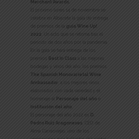
Merchant Awards.
El próximo lunes 14 de noviembre se
celebra en Albacete la gala de entrega
de premios de la
guía Wine Up!
2022
. Un acto que se retoma tras el
periodo de dos años por la pandemia.
En la gala se hará entrega de los
premios
Best In Class
a las mejores
bodegas y vinos del año, los premios
The Spanish Monovarietal Wine
Ambassador
, a los mejores vinos
elaborados con cada variedad y el
homenaje al
Personaje del año
e
Institución del año
.
El personaje del año 2022 es
D.
Pedro Ruiz Aragoneses
, CEO de
Alma Carraovejas, uno de los
empresarios más brillantes del sector