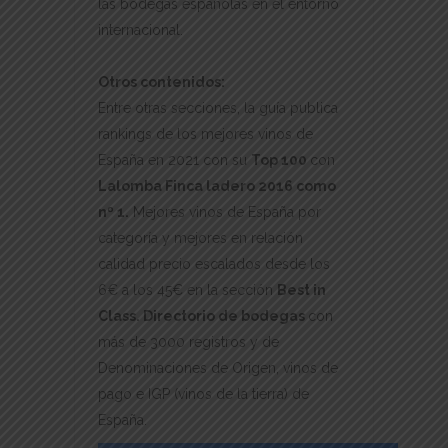
las bodegas españolas en el entorno
internacional.
Otros contenidos:
Entre otras secciones, la guía publica
rankings de los mejores vinos de
España en 2021 con su
Top 100
con
Lalomba Finca ladero 2016 como
nº 1.
Mejores vinos de España por
categoría y mejores en relación
calidad precio escalados desde los
6€ a los 45€ en la sección
Best in
Class. Directorio de bodegas
con
más de 3000 registros y de
Denominaciones de Origen, vinos de
pago e IGP (vinos de la tierra) de
España.