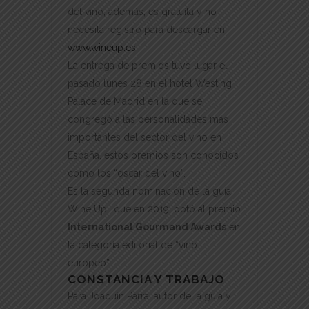
del vino, además, es gratuíta y no
necesita registro para descargar en
www.wineup.es
La entrega de premios tuvo lugar el
pasado lunes 28 en el hotel Westing
Palace de Madrid en la que se
congregó a las personalidades más
importantes del sector del vino en
España, estos premios son conocidos
como los “oscar del vino”.
Es la segunda nominación de la guía
Wine Up!, que en 2019, optó al premio
International Gourmand Awards
en
la categoría editorial de “vino
europeo”.
CONSTANCIA Y TRABAJO
Para Joaquín Parra, autor de la guía y