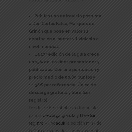
Publica una entrevista póstuma
a Don Carlos Falcó, Marqués de
Griñón que pone en valor su
aportación al sector vitivinícola a
nivel mundial.
La 17ª edición de la guía crece
un 15% en los vinos presentados y
publicados. Con una puntuación y
precio medio de 90,89 puntos y
14.38€ por referencia. Única de
descarga gratuita y libre (sin
registro)
Desde el 16 de abril está disponible
para la
descarga gratuita y libre (sin
registro – link aquí)
la edición nº 17 de
la Guía de vinos destilados y vermut