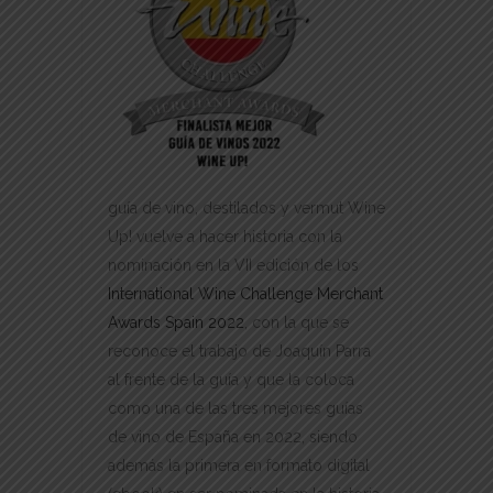
guía de vino, destilados y vermut Wine
Up! vuelve a hacer historia con la
nominación en la VII edición de los
International Wine Challenge Merchant
Awards Spain 2022
, con la que se
reconoce el trabajo de Joaquín Parra
al frente de la guía y que la coloca
como una de las tres mejores guías
de vino de España en 2022, siendo
además la primera en formato digital