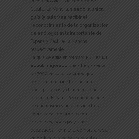
el colegio oficial de enología de
Castilla-La Mancha,
siendo la única
guía (y autor) en recibir el
reconocimiento de la organización
de enólogos más importante
de
España y Castilla-La Mancha
respectivamente.
La guía se edita en formato PDF, es
un
ebook mejorado
que alberga cerca
de 7000 vínculos externos que
permiten ampliar información de
bodegas, vinos y denominaciones de
origen en España. Recomendaciones
de enoturismo y artículos inéditos
sobre zonas de producción,
variedades, bodegas y vinos
destacados. Permite la compra directa
en bodega o reservas para visitas