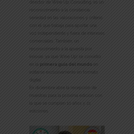
director de Wine Up Consulting, es un
reconocimiento a la constancia,
seriedad en las valoraciones y criterio
con el que trabaja para aportar una
voz independiente y fuera de intereses
comerciales. También, un
reconocimiento a la apuesta por
innovar, ya que Wine Up! se convirtió
en la
primera guía del mundo
en
editarse exclusivamente en formato
digital.
En diciembre abre la recepción de
muestras para la próxima edición con
la que se cumplen 10 años y 21
ediciones.