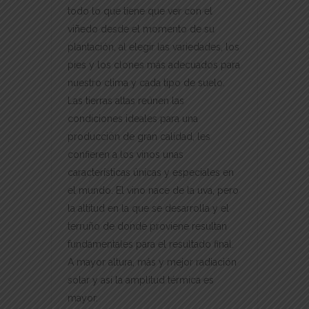
todo lo que tiene que ver con el
viñedo desde el momento de su
plantación, al elegir las variedades, los
pies y los clones más adecuados para
nuestro clima y cada tipo de suelo.
Las tierras altas reúnen las
condiciones ideales para una
producción de gran calidad, les
confieren a los vinos unas
características únicas y especiales en
el mundo. El vino nace de la uva, pero
la altitud en la que se desarrolla y el
terruño de donde proviene resultan
fundamentales para el resultado final.
A mayor altura, más y mejor radiación
solar y así la amplitud térmica es
mayor.