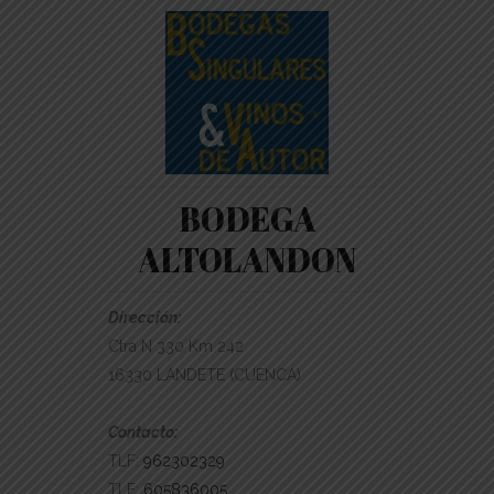
BODEGA
ALTOLANDON
Dirección:
Ctra N 330 Km 242
16330 LANDETE (CUENCA)
Contacto:
TLF:
962302329
TLF:
605836005