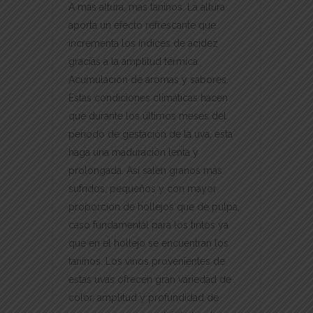
A mas altura, mas taninos. La altura
aporta un efecto refrescante que
incrementa los índices de acidez
gracias a la amplitud térmica.
Acumulación de aromas y sabores.
Estas condiciones climáticas hacen
que durante los últimos meses del
periodo de gestación de la uva, esta
haga una maduración lenta y
prolongada. Así salen granos más
sufridos, pequeños y con mayor
proporción de hollejos que de pulpa,
caso fundamental para los tintos ya
que en el hollejo se encuentran los
taninos. Los vinos provenientes de
estas uvas ofrecen gran variedad de
color, amplitud y profundidad de