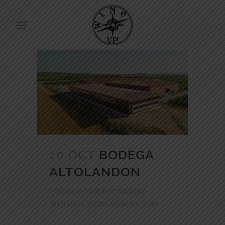
10 OCT
BODEGA
ALTOLANDON
Posted at 19:45h
in
Bodegas
Singulares
,
Salón Albacete 2022