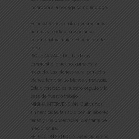
incorpora a la bodega como enólogo.
En nuestra finca, cuatro generaciones
hemos aprendido a respetar un
entorno natural único. El principio de
todo.
RIQUEZA VARIETAL. Las tintas
tempranillo, graciano, garnacha y
mazuelo. Las blancas viura, garnacha
blanca, tempranillo blanco y malvasía.
Esta diversidad es nuestro orgullo y la
base de nuestro trabajo.
MÍNIMA INTERVENCIÓN. Cultivamos
sin herbicidas, tan solo con un laboreo
tenaz y una observación constante del
medio natural.
SELECCIÓN ESTRICTA. Seleccionamos