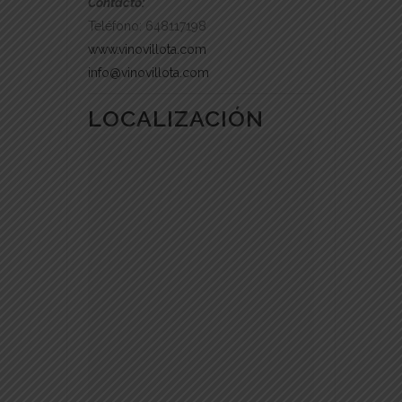
Contacto:
Teléfono: 648117198
www.vinovillota.com
info@vinovillota.com
LOCALIZACIÓN