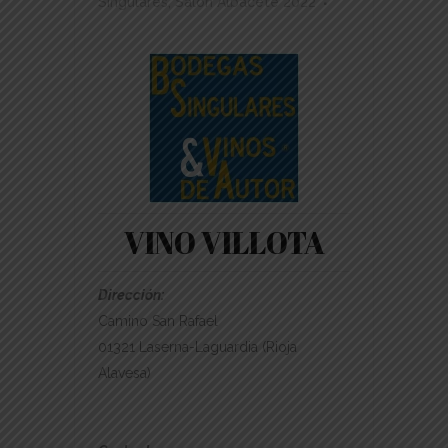
Singulares
,
Salón Albacete 2022
VINO VILLOTA
Dirección:
Camino San Rafael
01321 Laserna-Laguardia (Rioja
Alavesa)