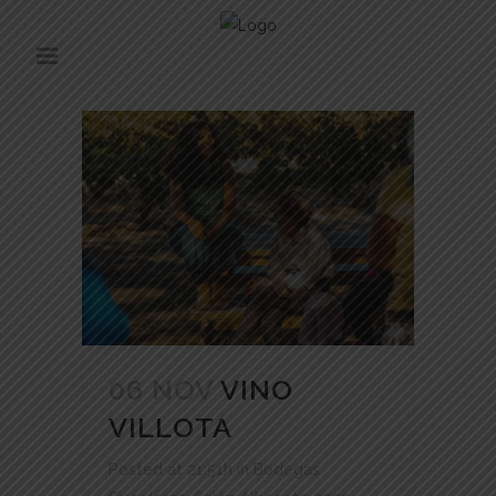
06 NOV
VINO
VILLOTA
Posted at 21:51h
in
Bodegas