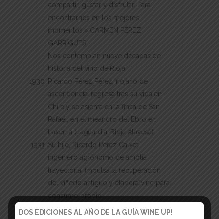
compartir, gustar y disfrutar. Para
encontrarnos en los mejores
momentos.» CARMEN PÉREZ
GARRIGUES
Nos contemplan nueve décadas de
historia del vino de Rioja
Ricardo Pérez Pérez, riojano de
ascendencia, regresa tras su vida en
Chile y se asienta en la finca de San
Rafael, en el meandro del Ebro en
Laserna (Laguardia, Rioja Alavesa).
Su hijo, Ricardo Pérez Calvet,
ingeniero agrónomo de amplia
trayectoria, impulsa la recuperación
del viñedo antiguo y elabora vino para
consumo propio.
Para aprovechar la uva de la finca,
DOS EDICIONES AL AÑO DE LA GUÍA WINE UP!