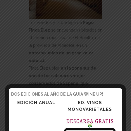
Los viñedos y la bodega de
Pago
Finca Élez
se encuentran ubicados en
el término municipal de El Bonillo, en
la provincia de Albacete, en un
entorno único de un gran valor
natural.
Finca Élez ubica
en la zona sur de
uno de los sabinares mejor
conservados de España
, que
alberga miles de ejemplares
DOS EDICIONES AL AÑO DE LA GUÍA WINE UP!
centenarios.
EDICIÓN ANUAL
ED. VINOS
Además,
limita con la Zona de
MONOVARIETALES
Especial Protección de Aves
Esteparias
de El Bonillo, que integra
la Red Natura 2000 y en la que son