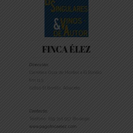
FINCA ÉLEZ
Dirección:
Carretera Ossa de Montiel a El Bonillo,
Km 11,5
02610 El Bonillo, Albacete
Contacto:
Teléfono: 659 316 957 (Bodega)
www.pagofincaelez.com