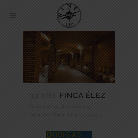
13 ENE
FINCA ÉLEZ
Posted at 19:24h
in
Bodegas
Singulares
,
Salón Albacete 2024