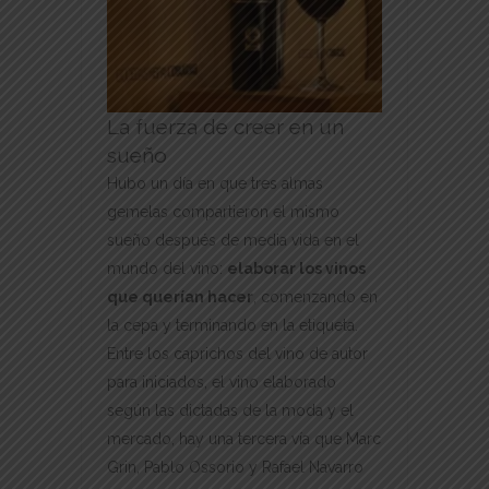
La fuerza de creer en un
sueño
Hubo un día en que tres almas
gemelas compartieron el mismo
sueño después de media vida en el
mundo del vino:
elaborar los vinos
que querían hacer
, comenzando en
la cepa y terminando en la etiqueta.
Entre los caprichos del vino de autor
para iniciados, el vino elaborado
según las dictadas de la moda y el
mercado, hay una tercera vía que Marc
Grin, Pablo Ossorio y Rafael Navarro