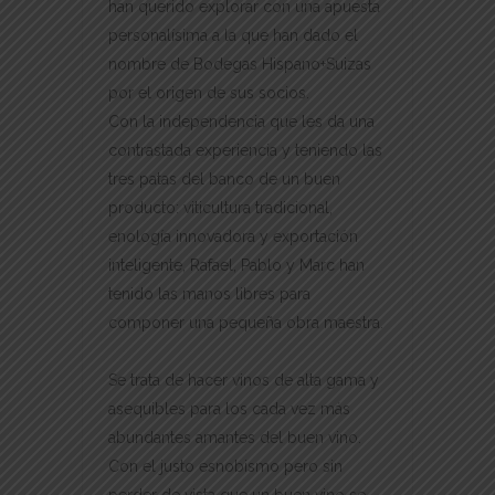
han querido explorar con una apuesta
personalísima a la que han dado el
nombre de Bodegas Hispano+Suizas
por el origen de sus socios.
Con la independencia que les da una
contrastada experiencia y teniendo las
tres patas del banco de un buen
producto: viticultura tradicional,
enología innovadora y exportación
inteligente, Rafael, Pablo y Marc han
tenido las manos libres para
componer una pequeña obra maestra.
Se trata de hacer vinos de alta gama y
asequibles para los cada vez más
abundantes amantes del buen vino.
Con el justo esnobismo pero sin
perder de vista que un buen vino se