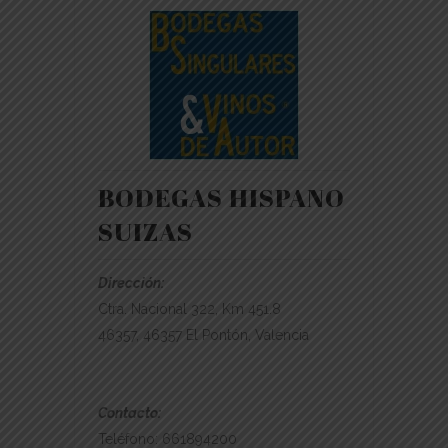
BODEGAS HISPANO
SUIZAS
Dirección:
Ctra. Nacional 322, Km 451.8
46357, 46357 El Pontón, Valencia
Contacto:
Teléfono: 661894200