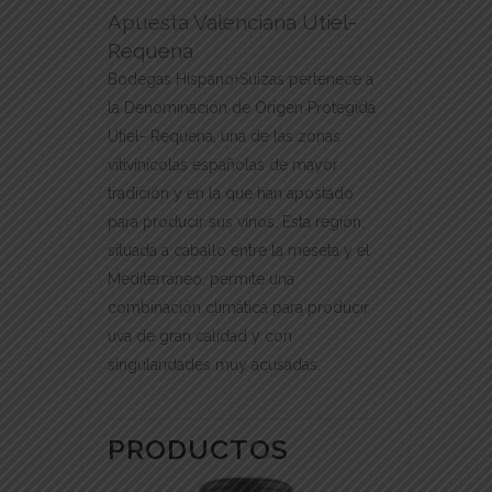
Apuesta Valenciana Utiel-
Requena
Bodegas Hispano+Suizas pertenece a
la Denominación de Origen Protegida
Utiel- Requena, una de las zonas
vitivinícolas españolas de mayor
tradición y en la que han apostado
para producir sus vinos. Esta región,
situada a caballo entre la meseta y el
Mediterráneo, permite una
combinación climática para producir
uva de gran calidad y con
singularidades muy acusadas.
PRODUCTOS