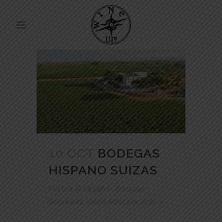
10 OCT
BODEGAS
HISPANO SUIZAS
Posted at 18:56h
in
Bodegas
Singulares
,
Salón Albacete 2022