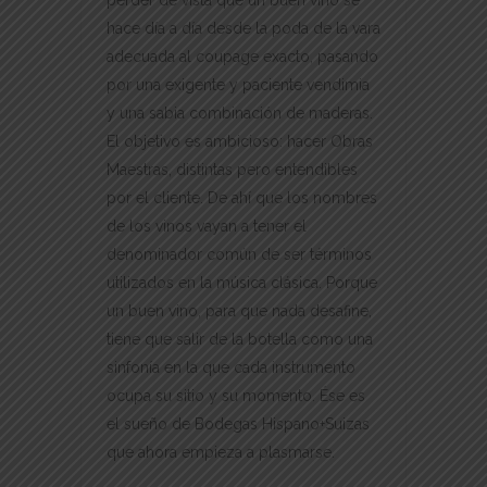
hace día a día desde la poda de la vara
adecuada al coupage exacto, pasando
por una exigente y paciente vendimia
y una sabia combinación de maderas.
El objetivo es ambicioso: hacer Obras
Maestras, distintas pero entendibles
por el cliente. De ahí que los nombres
de los vinos vayan a tener el
denominador común de ser términos
utilizados en la música clásica. Porque
un buen vino, para que nada desafine,
tiene que salir de la botella como una
sinfonía en la que cada instrumento
ocupa su sitio y su momento. Ése es
el sueño de Bodegas Hispano+Suizas
que ahora empieza a plasmarse.