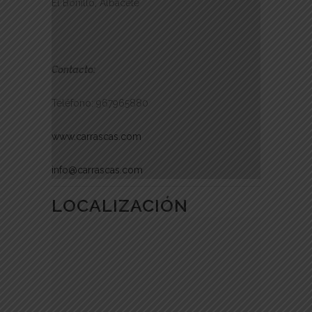
El Bonillo, Albacete
Contacto:
Teléfono: 967965880
www.carrascas.com
info@carrascas.com
LOCALIZACIÓN