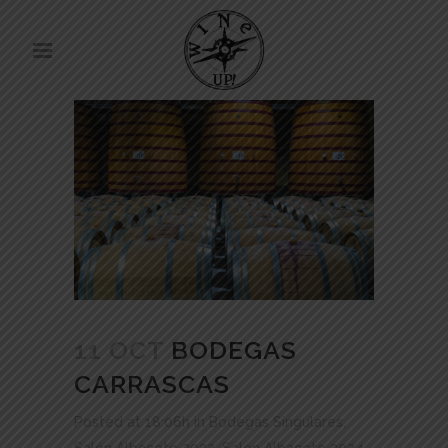
11 OCT
BODEGAS
CARRASCAS
Posted at 18:06h
in
Bodegas Singulares
,