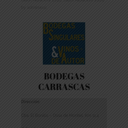
Salón Albacete 2022
,
Salón Albacete 2024
by
adminwuc
BODEGAS
CARRASCAS
Dirección:
Ctra. El Bonillo – Ossa de Montiel, Km 11,4