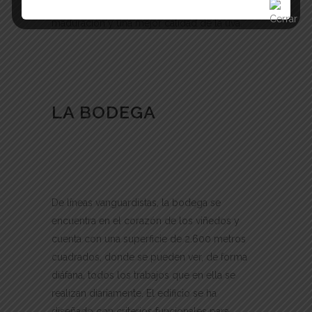
los rayos del sol, que favorecen la
maduración y una mejor calidad de la uva.
LA BODEGA
De líneas vanguardistas, la bodega se
encuentra en el corazón de los viñedos y
cuenta con una superficie de 2.600 metros
cuadrados, donde se pueden ver, de forma
diáfana, todos los trabajos que en ella se
realizan diariamente. El edificio se ha
diseñado con criterios funcionales para